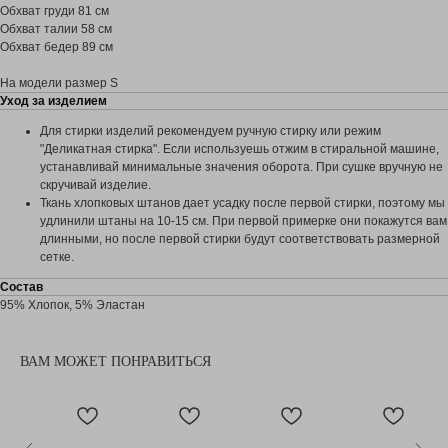
Новинки
О бренде
Обхват груди 81 см
Лето`26
Оплата и доставка
Магазин
Обхват талии 58 см
Брюки
Возврат и обмен
Обхват бедер 89 см
Политика
Подарочный сертификат
Оферта
На модели размер S
Уход за изделием
КОНТАКТЫ
ГДЕ ПРИМЕРИТЬ?
Для стирки изделий рекомендуем ручную стирку или режим
"Деликатная стирка". Если используешь отжим в стиральной машине,
устанавливай минимальные значения оборота. При сушке вручную не
скручивай изделие.
Ткань хлопковых штанов дает усадку после первой стирки, поэтому мы
удлинили штаны на 10-15 см. При первой примерке они покажутся вам
длинными, но после первой стирки будут соответствовать размерной
сетке.
Telegram
Состав
95% Хлопок, 5% Эластан
Pinterest
ВАМ МОЖЕТ ПОНРАВИТЬСЯ