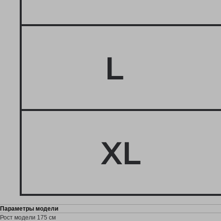
Распродажа -70%
ПОДПИШИТЕСЬ НА РАССЫЛКУ
Подписаться
Параметры модели
КАТАЛОГ
ПОКУПАТЕЛЯМ
Рост модели 175 см