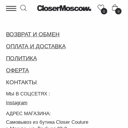
0
0
ВОЗВРАТ И ОБМЕН
ОПЛАТА И ДОСТАВКА
ПОЛИТИКА
ОФЕРТА
КОНТАКТЫ
МЫ В СОЦСЕТЯХ :
Instagram
АДРЕС МАГАЗИНА:
Самовывоз из бутика Closer Couture
г. Москва, ул. Трубная 23к2
PR-ОТДЕЛ :
pr@closer.moscow
ПО ОБЩИМ ВОПРОСАМ :
info
@closer.moscow
ПО ВОПРОСАМ ДОСТАВКИ :