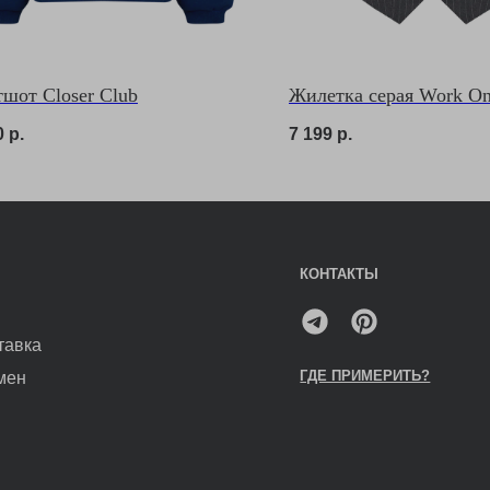
ГДЕ ПРИМЕРИТЬ?
шот Closer Club
Жилетка серая Work O
0
р.
7 199
р.