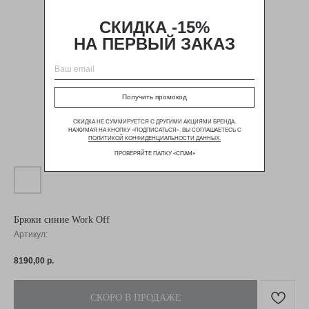
СКИДКА -15%
НА ПЕРВЫЙ ЗАКАЗ
Получить промокод
СКИДКА НЕ СУММИРУЕТСЯ С ДРУГИМИ АКЦИЯМИ БРЕНДА.
НАЖИМАЯ НА КНОПКУ
«
ПОДПИСАТЬСЯ
»,
ВЫ СОГЛАШАЕТЕСЬ С
ПОЛИТИКОЙ КОНФИДЕНЦИАЛЬНОСТИ ДАННЫХ.
ПРОВЕРЯЙТЕ ПАПКУ
«
СПАМ
»
Брюки синие Work Off
Артикул:
8190,00
р.