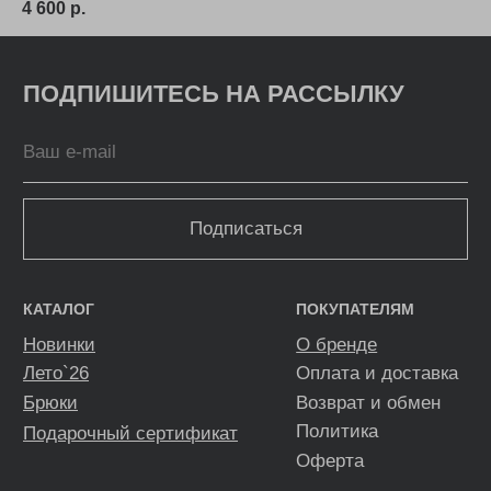
4 600
р.
4 
Pinterest