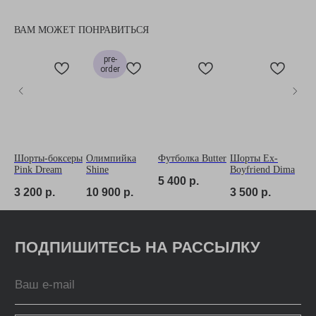
ВАМ МОЖЕТ ПОНРАВИТЬСЯ
pre-
order
Шорты-боксеры
Олимпийка
Футболка Butter
Шорты Ex-
Бр
Pink Dream
Shine
Boyfriend Dima
с 
5 400
р.
ле
3 200
р.
10 900
р.
3 500
р.
5 
k