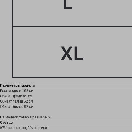
Брюки
Возврат и обмен
Политика
Подарочный сертификат
Оферта
КОНТАКТЫ
ГДЕ ПРИМЕРИТЬ?
Telegram
Pinterest
Параметры модели
Рост модели 168 см
Обхват груди 89 см
Обхват талии 62 см
Обхват бедер 92 см
На модели товар в размере S
Состав
97% полиэстер, 3% спандекс