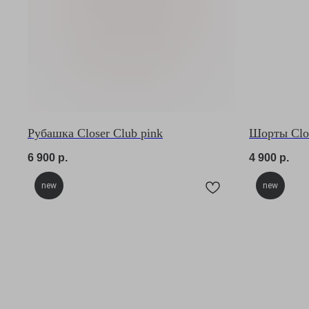
Рубашка Closer Club pink
Шорты Clos
6 900
р.
4 900
р.
new
new