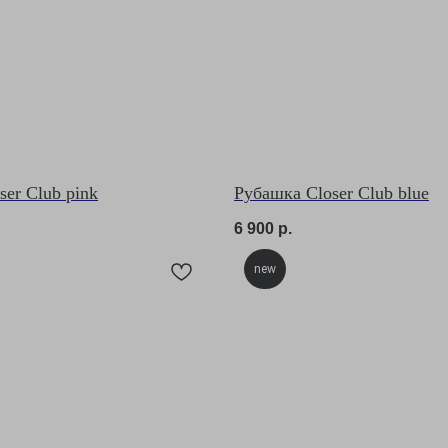
er Club pink
Рубашка Closer Club blue
6 900
р.
new
Pinterest